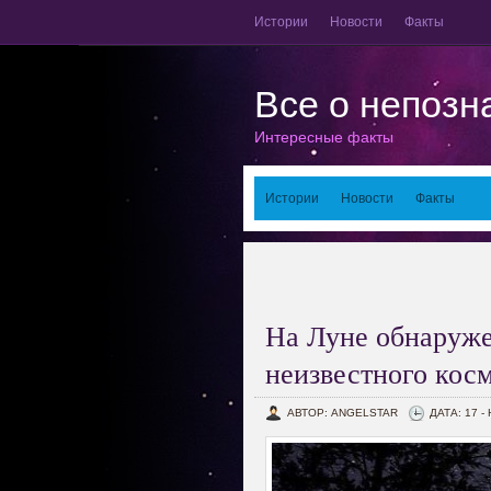
Истории
Новости
Факты
Все о непозн
Интересные факты
Истории
Новости
Факты
На Луне обнаруж
неизвестного кос
АВТОР: ANGELSTAR
ДАТА: 17 -