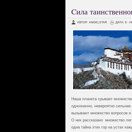
Cила таинственно
АВТОР: ANGELSTAR
ДАТА: 9 - 
Наша планета срывает множество 
однозначно, невероятно сильная.
вызывают множество вопросов и о
О них рассказано множество леге
одна тайна этих гор на устах к