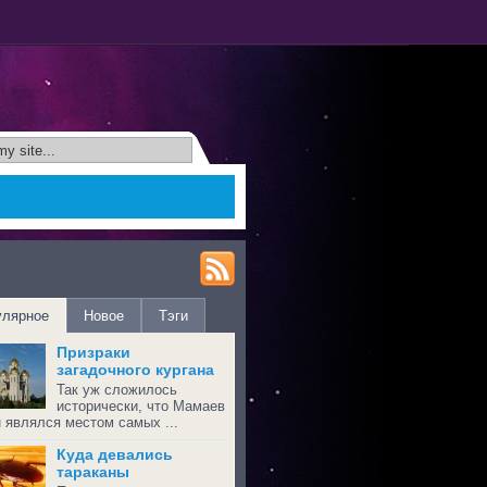
улярное
Новое
Тэги
Призраки
загадочного кургана
Так уж сложилось
исторически, что Мамаев
н являлся местом самых ...
Куда девались
тараканы