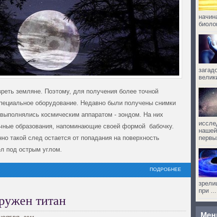
начин
биолог
загад
велик
зреть земляне. Поэтому, для получения более точной
ециальное оборудование. Недавно были получены снимки
 выполнялись космическим аппаратом - зондом. На них
иссле
чные образования, напоминающие своей формой бабочку.
нашей
но такой след остается от попадания на поверхность
первых
ел под острым углом.
ПОДРОБНЕЕ
зрели
при ...
ружен титан
Ме