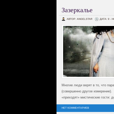
Зазеркалье
АВТОР: ANGELSTAR
ДАТА: 9 - 
Многие люди верят в то, что па
(совершенно другое измерение). 
«приходят» мистические гости: д
НЕТ КОММЕНТАРИЕВ