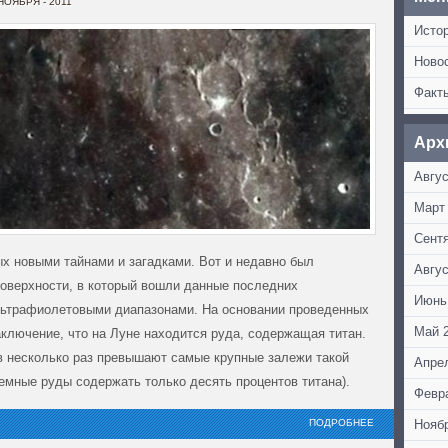
 НОЯБРЯ - 2011
Исто
Ново
Факт
Арх
Авгус
Март
Сент
ых новыми тайнами и загадками. Вот и недавно был
Авгус
поверхности, в который вошли данные последних
Июнь
льтрафиолетовыми диапазонами. На основании проведенных
Май 
ключение, что на Луне находится руда, содержащая титан.
 несколько раз превышают самые крупные залежи такой
Апре
емные руды содержать только десять процентов титана).
Февр
ПОДРОБНЕЕ
Нояб