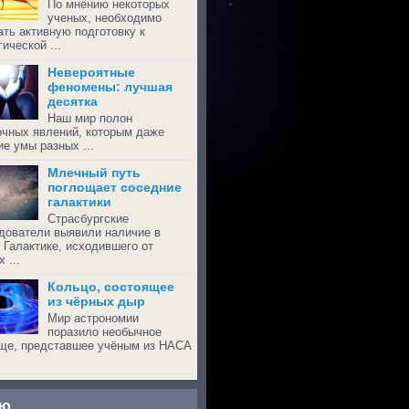
По мнению некоторых
ученых, необходимо
ать активную подготовку к
ической ...
Невероятные
феномены: лучшая
десятка
Наш мир полон
очных явлений, которым даже
ие умы разных ...
Млечный путь
поглощает соседние
галактики
Страсбургские
дователи выявили наличие в
 Галактике, исходившего от
 ...
Кольцо, состоящее
из чёрных дыр
Мир астрономии
поразило необычное
ще, представшее учёным из НАСА
ню