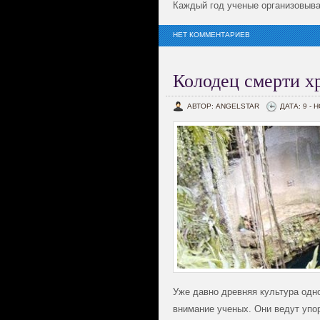
Каждый год ученые организовыв
НЕТ КОММЕНТАРИЕВ
Колодец смерти х
АВТОР: ANGELSTAR
ДАТА: 9 - 
Уже давно древняя культура одн
внимание ученых. Они ведут упор