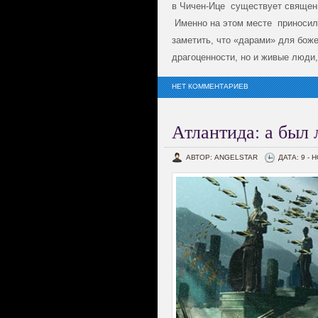
в Чичен-Ице существует священ
Именно на этом месте приносил
заметить, что «дарами» для бож
драгоценности, но и живые люди,
НЕТ КОММЕНТАРИЕВ
Атлантида: а был 
АВТОР: ANGELSTAR
ДАТА: 9 - 