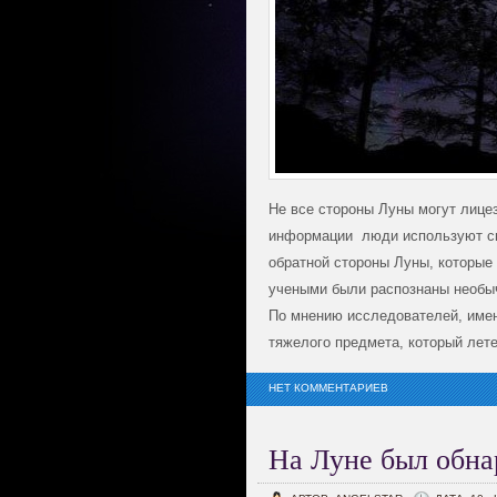
Не все стороны Луны могут лице
информации люди используют сп
обратной стороны Луны, которые
учеными были распознаны необы
По мнению исследователей, имен
тяжелого предмета, который лет
НЕТ КОММЕНТАРИЕВ
На Луне был обна