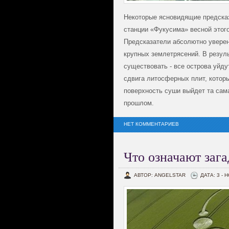
Некоторые ясновидящие предсказ
станции «Фукусима» весной этого
Предсказатели абсолютно уверен
крупных землетрясений. В резул
существовать - все острова уйду
сдвига литосферных плит, котор
поверхность суши выйдет та сам
прошлом.
НЕТ КОММЕНТАРИЕВ
Что означают зага
АВТОР: ANGELSTAR
ДАТА: 3 - 