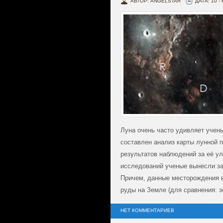
АВТОР: ANGELSTAR
ДАТА: 10 -
Луна очень часто удивляет учен
составлен анализ карты лунной 
результатов наблюдений за её у
исследований ученые вынесли за
Причем, данные месторождения в
руды на Земле (для сравнения: з
НЕТ КОММЕНТАРИЕВ