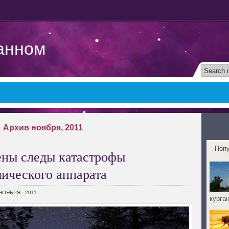
анном
Архив ноября, 2011
Поп
ены следы катастрофы
мического аппарата
 НОЯБРЯ - 2011
курга