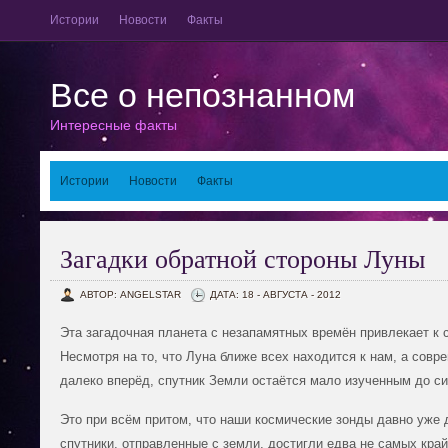
Истории
Новости
Факты
Все о непознанном
Интересные факты
Истории
Новости
Факты
Загадки обратной стороны Луны
АВТОР: ANGELSTAR
ДАТА: 18 - АВГУСТА - 2012
Эта загадочная планета с незапамятных времён привлекает к 
Несмотря на то, что Луна ближе всех находится к нам, а сов
далеко вперёд, спутник Земли остаётся мало изученным до си
Это при всём притом, что наши космические зонды давно уже
спутники, отправленные с земли, достигли едва не самых кра