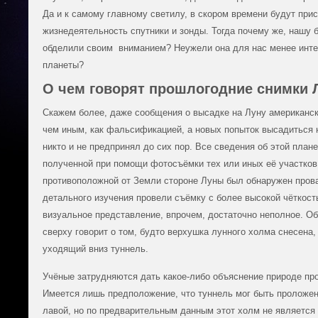
Да и к самому главному светилу, в скором времени будут пр
жизнедеятельность спутники и зонды. Тогда почему же, нашу 
обделили своим вниманием? Неужели она для нас менее инте
планеты?
О чем говорят прошлогодние снимки
Скажем более, даже сообщения о высадке на Луну американск
чем иным, как фальсификацией, а новых попыток высадиться 
никто и не предпринял до сих пор. Все сведения об этой план
полученной при помощи фотосъёмки тех или иных её участков
противоположной от Земли стороне Луны был обнаружен прова
детального изучения провели съёмку с более высокой чёткост
визуальное представление, впрочем, достаточно неполное. Об
сверху говорит о том, будто верхушка лунного холма снесена, 
уходящий вниз туннель.
Учёные затрудняются дать какое-либо объяснение природе пр
Имеется лишь предположение, что туннель мог быть проложе
лавой, но по предварительным данным этот холм не является 